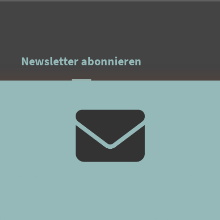
Newsletter abonnieren
öchte regelmäßig über neue Produkte, exklusive Rabatte und
Nähtipps informiert werden.
l-Adresse wird nicht an Dritte weitergegeben. Eine Abmeldung
ist jederzeit möglich.
Jetzt Newsletter abonnieren!
gelmäßig über neue Produkte, Rabatte und Nähtipps 