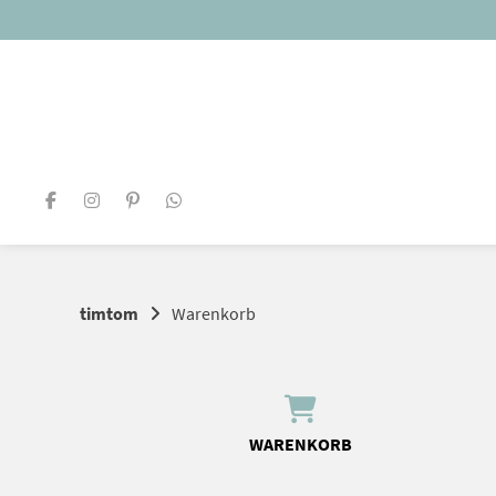
Springe
zum
Inhalt
timtom
Warenkorb
WARENKORB