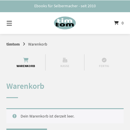
Springe
Ebooks für Selbermacher - seit 2010
zum
Inhalt
0
timtom
Warenkorb
WARENKORB
KASSE
FERTIG
Warenkorb
Dein Warenkorb ist derzeit leer.