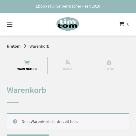
Springe
Ebooks für Selbermacher - seit 2010
zum
Inhalt
0
timtom
Warenkorb
WARENKORB
KASSE
FERTIG
Warenkorb
Dein Warenkorb ist derzeit leer.