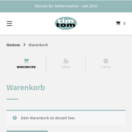
Springe
Ebooks für Selbermacher - seit 2010
zum
Inhalt
0
timtom
Warenkorb
WARENKORB
KASSE
FERTIG
Warenkorb
Dein Warenkorb ist derzeit leer.