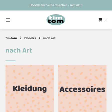
Springe
Ebooks für Selbermacher - seit 2010
zum
Inhalt
0
timtom
Ebooks
nach Art
nach Art