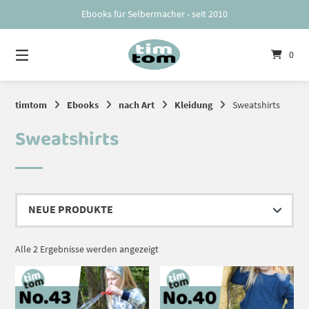
Springe
Ebooks für Selbermacher - seit 2010
zum
Inhalt
0
timtom
Ebooks
nach Art
Kleidung
Sweatshirts
Sweatshirts
Nach
Alle 2 Ergebnisse werden angezeigt
Aktualität
sortiert