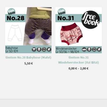
Dieses Produkt weist mehrere Varianten auf. Die Optionen können auf der Produktseite gewählt werden
timtom No.28 Babyhose (Malvi)
timtom No.31
Windelverstecker (Itzi Bitzi)
5,50
€
Preisspanne
0,00
€
–
2,00
€
0,00 €
bis
2,00 €