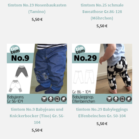
timtom No.19 Hosenbaukasten
timtom No.25 schmale
(Tamino)
Sweathose Gr.86-128
(Möhrchen)
5,50
€
5,50
€
timtom No.9 Babyjeans und
timtom No.29 Babyleggings
Knickerbocker (Tino) Gr. 56-
Elfenbeinchen Gr. 50-104
104
5,50
€
5,50
€