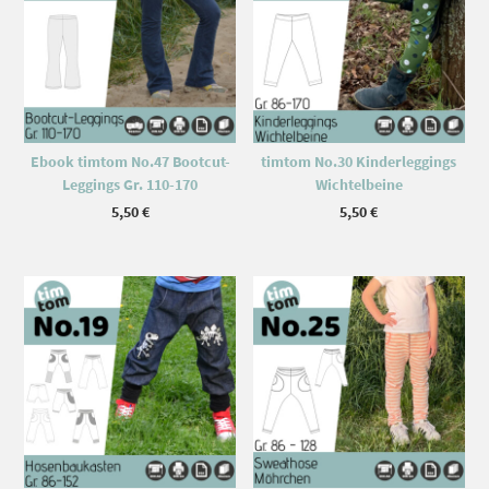
Ebook timtom No.47 Bootcut-
timtom No.30 Kinderleggings
Leggings Gr. 110-170
Wichtelbeine
5,50
€
5,50
€