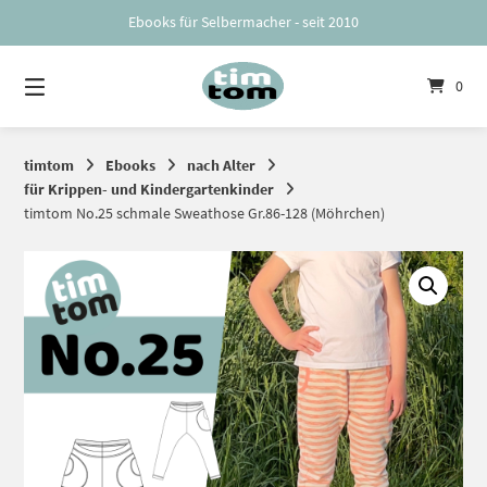
Springe
Ebooks für Selbermacher - seit 2010
zum
Inhalt
0
timtom
Ebooks
nach Alter
für Krippen- und Kindergartenkinder
timtom No.25 schmale Sweathose Gr.86-128 (Möhrchen)