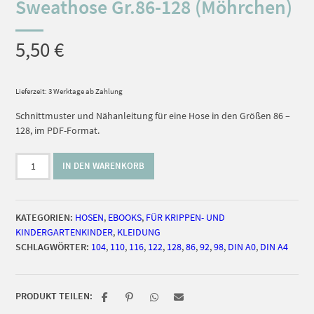
Sweathose Gr.86-128 (Möhrchen)
5,50
€
Lieferzeit: 3 Werktage ab Zahlung
Schnittmuster und Nähanleitung für eine Hose in den Größen 86 –
128, im PDF-Format.
timtom
IN DEN WARENKORB
No.25
schmale
Sweathose
KATEGORIEN:
HOSEN
,
EBOOKS
,
FÜR KRIPPEN- UND
Gr.86-
KINDERGARTENKINDER
,
KLEIDUNG
128
SCHLAGWÖRTER:
104
,
110
,
116
,
122
,
128
,
86
,
92
,
98
,
DIN A0
,
DIN A4
(Möhrchen)
[Digital]
Menge
PRODUKT TEILEN: