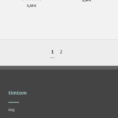
5,50
€
5,50
€
1
2
timtom
FAQ