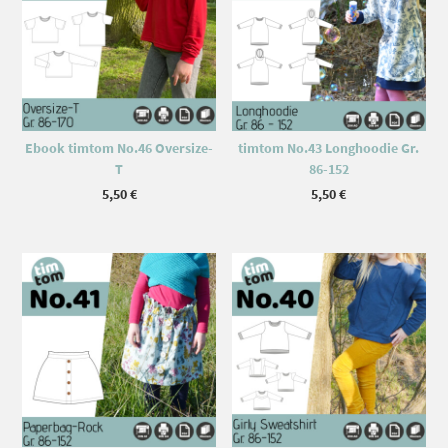
Ebook timtom No.46 Oversize-
timtom No.43 Longhoodie Gr.
T
86-152
5,50
€
5,50
€