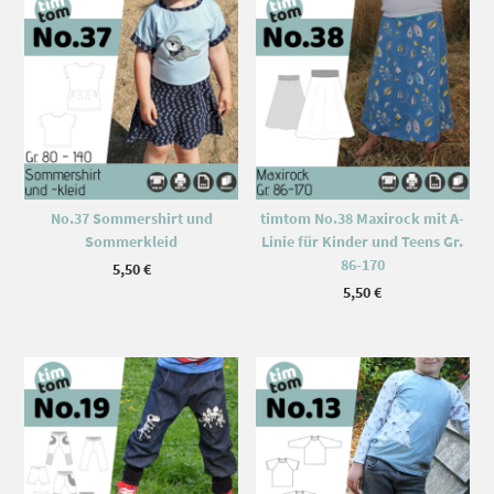
No.37 Sommershirt und
timtom No.38 Maxirock mit A-
Sommerkleid
Linie für Kinder und Teens Gr.
86-170
5,50
€
5,50
€