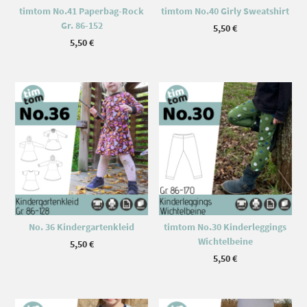
timtom No.41 Paperbag-Rock
timtom No.40 Girly Sweatshirt
Gr. 86-152
5,50
€
5,50
€
No. 36 Kindergartenkleid
timtom No.30 Kinderleggings
Wichtelbeine
5,50
€
5,50
€