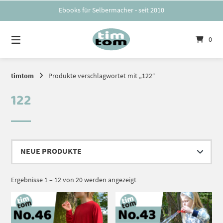
Springe
Ebooks für Selbermacher - seit 2010
zum
Inhalt
0
timtom
Produkte verschlagwortet mit „122“
122
Nach
Ergebnisse 1 – 12 von 20 werden angezeigt
Aktualität
sortiert