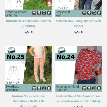
timtom No.19 Hosenbaukasten
timtom No.13 Raglanshirt weit
(Tamino)
(Jasper)
5,50
€
5,50
€
timtom No.25 schmale
timtom No.24 Shirt mir vorne-
Sweathose Gr.86-128
wie-hinten-Ausschnitt (Miko)
(Möhrchen)