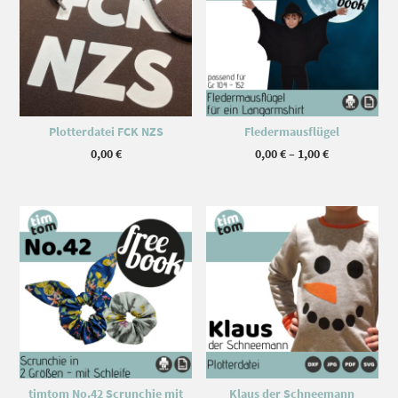
Plotterdatei FCK NZS
Fledermausflügel
Preisspanne
0,00
€
0,00
€
–
1,00
€
0,00 €
bis
1,00 €
Dieses Produkt weist mehrere Varianten auf. Die Optionen können auf der Produktseite gewählt werden
timtom No.42 Scrunchie mit
Klaus der Schneemann