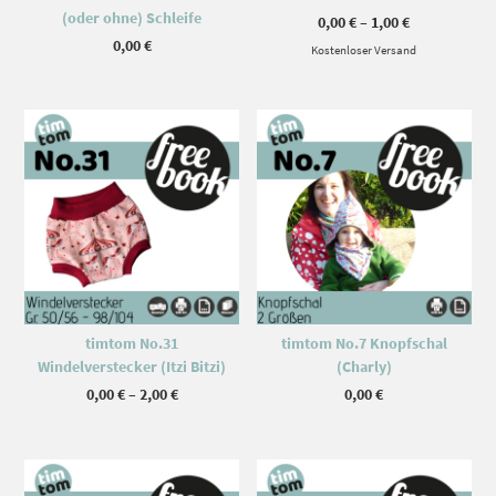
(oder ohne) Schleife
Preisspanne
0,00
€
–
1,00
€
0,00 €
0,00
€
Kostenloser Versand
bis
1,00 €
Dieses Produkt weist mehrere Varianten auf. Die Optionen können auf der Produktseite gewählt werden
timtom No.31
timtom No.7 Knopfschal
Windelverstecker (Itzi Bitzi)
(Charly)
Preisspanne:
0,00
€
–
2,00
€
0,00
€
0,00 €
bis
2,00 €