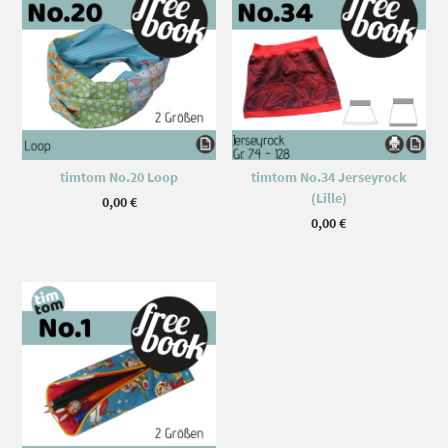
timtom No.20 Loop
timtom No.34 Jerseyrock
(Lille)
0,00
€
0,00
€