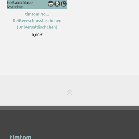
timtom No.1
Reißverschlusstäschchen
(Universaltäschchen)
0,00
€
timtom