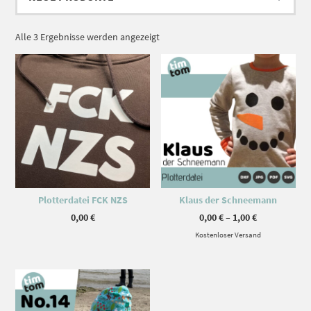
Nach
Alle 3 Ergebnisse werden angezeigt
Aktualität
Dieses Produkt weist mehrere Varianten auf. Die Optionen können auf der Produktseite gewählt werden
sortiert
Plotterdatei FCK NZS
Klaus der Schneemann
Preisspanne
0,00
€
0,00
€
–
1,00
€
0,00 €
Kostenloser Versand
bis
1,00 €