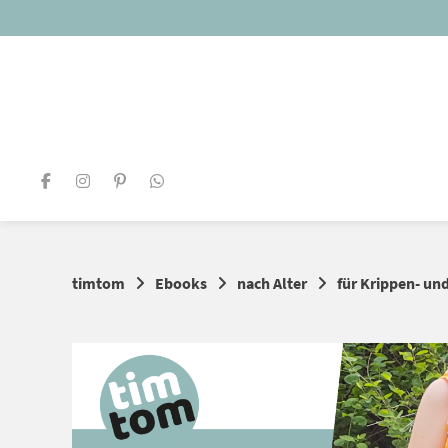
Springe
zum
Inhalt
timtom
Ebooks
nach Alter
für Krippen- un