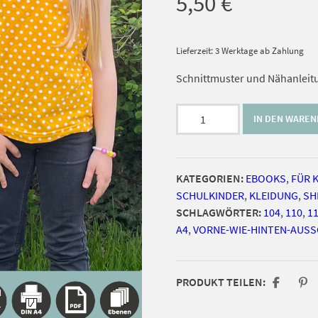
5,50
€
Lieferzeit: 3 Werktage ab Zahlung
Schnittmuster und Nähanleitu
timtom
IN DEN WARE
No.22
Tanktop
mit
KATEGORIEN:
EBOOKS
,
FÜR 
vorne-
SCHULKINDER
,
KLEIDUNG
,
SH
wie-
SCHLAGWÖRTER:
104
,
110
,
1
hinten-
A4
,
VORNE-WIE-HINTEN-AUSS
Ausschnitt
Gr.
80-
PRODUKT TEILEN:
152
(Rio)
[Digital]