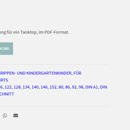
ng für ein Tanktop, im PDF-Format.
NKORB
KRIPPEN- UND KINDERGARTENKINDER
,
FÜR
IRTS
16
,
122
,
128
,
134
,
140
,
146
,
152
,
80
,
86
,
92
,
98
,
DIN A1
,
DIN
CHNITT