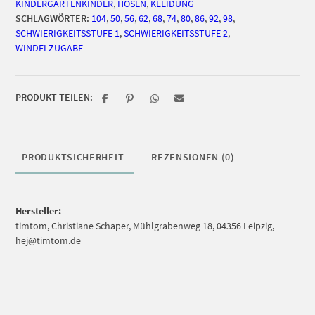
KINDERGARTENKINDER
,
HOSEN
,
KLEIDUNG
SCHLAGWÖRTER:
104
,
50
,
56
,
62
,
68
,
74
,
80
,
86
,
92
,
98
,
SCHWIERIGKEITSSTUFE 1
,
SCHWIERIGKEITSSTUFE 2
,
WINDELZUGABE
PRODUKT TEILEN:
PRODUKTSICHERHEIT
REZENSIONEN (0)
Hersteller:
timtom, Christiane Schaper, Mühlgrabenweg 18, 04356 Leipzig,
hej@timtom.de