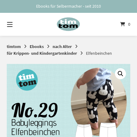
Springe
Ebooks für Selbermacher - seit 2010
zum
Inhalt
0
timtom
Ebooks
nach Alter
für Krippen- und Kindergartenkinder
Elfenbeinchen