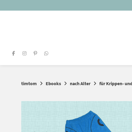
Springe
zum
Inhalt
timtom
Ebooks
nach Alter
für Krippen- un