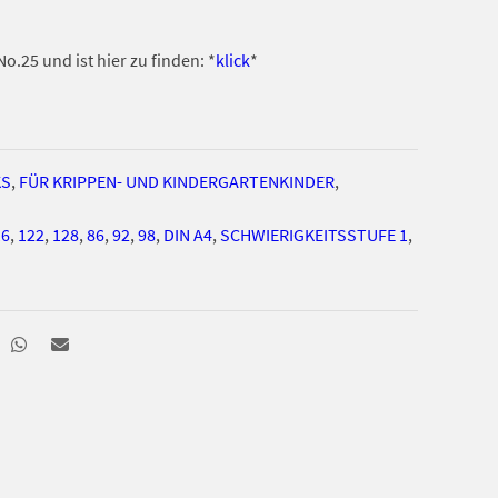
o.25 und ist hier zu finden: *
klick
*
KS
,
FÜR KRIPPEN- UND KINDERGARTENKINDER
,
16
,
122
,
128
,
86
,
92
,
98
,
DIN A4
,
SCHWIERIGKEITSSTUFE 1
,