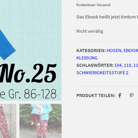
Kostenloser Versand
Das Ebook heißt jetzt timtom N
Nicht vorrätig
KATEGORIEN:
HOSEN
,
EBOO
KLEIDUNG
SCHLAGWÖRTER:
104
,
110
,
1
SCHWIERIGKEITSSTUFE 2
PRODUKT TEILEN: