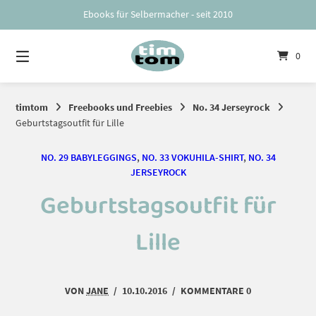
Springe
Ebooks für Selbermacher - seit 2010
zum
Inhalt
0
timtom
Freebooks und Freebies
No. 34 Jerseyrock
Geburtstagsoutfit für Lille
NO. 29 BABYLEGGINGS
,
NO. 33 VOKUHILA-SHIRT
,
NO. 34
JERSEYROCK
Geburtstagsoutfit für
Lille
VON
JANE
/
10.10.2016
/
KOMMENTARE 0