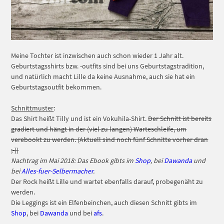
Meine Tochter ist inzwischen auch schon wieder 1 Jahr alt.
Geburtstagsshirts bzw. -outfits sind bei uns Geburtstagstradition,
und natürlich macht Lille da keine Ausnahme, auch sie hat ein
Geburtstagsoutfit bekommen.
Schnittmuster
:
Das Shirt heißt Tilly und ist ein Vokuhila-Shirt.
Der Schnitt ist bereits
gradiert und hängt in der (viel zu langen) Warteschleife, um
verebookt zu werden. (Aktuell sind noch fünf Schnitte vorher dran
;-))
Nachtrag im Mai 2018: Das Ebook gibts im
Shop
, bei
Dawanda
und
bei
Alles-fuer-Selbermacher
.
Der Rock heißt Lille und wartet ebenfalls darauf, probegenäht zu
werden.
Die Leggings ist ein Elfenbeinchen, auch diesen Schnitt gibts im
Shop
, bei
Dawanda
und bei
afs
.