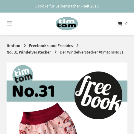
Springe
Ebooks für Selbermacher - seit 2010
zum
Inhalt
0
timtom
Freebooks und Freebies
No. 31 Windelverstecker
Der Windelverstecker #timtomNo31