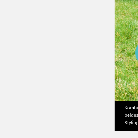
Kombi 
beides
Styling