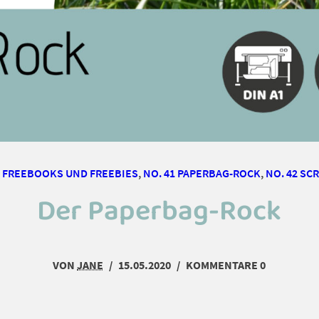
,
FREEBOOKS UND FREEBIES
,
NO. 41 PAPERBAG-ROCK
,
NO. 42 SC
Der Paperbag-Rock
VON
JANE
/
15.05.2020
/
KOMMENTARE 0